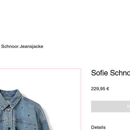
e Schnoor Jeansjacke
Sofie Schn
Preis
229,95 €
N
Details