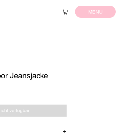
MENU
oor Jeansjacke
icht verfügbar