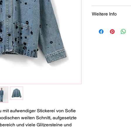
100% Baumwolle
Weitere Info
SIE HABEN FRAGEN
Auch wenn Sie nicht
Größe Sie bestellen 
wir weitere Produkte
nicht, mit uns in Kon
hilft Ihnen gerne wei
Freitag 
von 10 Uhr bis 18 Uh
Telefon: +49 (0)751
 mit aufwendiger Stickerei von Sofie 
odischen weiten Schnitt, aufgesetzte 
ereich und viele Glitzersteine und 