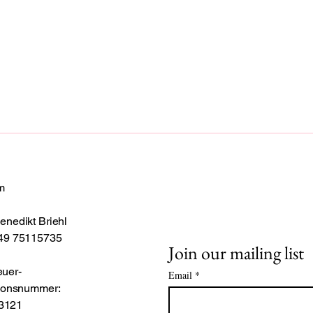
Telefon: +49 (0)751
m
enedikt Briehl
+49 75115735
Join our mailing list
uer-
Email
*
ationsnummer:
3121