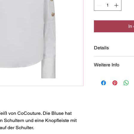
In
Details
70% Baumwolle, 27%
Weitere Info
SIE HABEN FRAGEN
Auch wenn Sie nicht
Größe Sie bestellen 
wir weitere Produkte
nicht, mit uns in Kon
eiß von CoCouture. Die Bluse hat 
hilft Ihnen gerne wei
n Schultern und eine Knopfleiste mit 
Freitag 
uf der Schulter.
von 10 Uhr bis 18 Uh